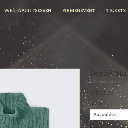
WEIHNACHTSESSEN
FIRMENEVENT
TICKETS
Das ist ei
Artikelnummer: 21753
Preis
CHF 25.00
Größe
*
Auswählen
Anzahl
*