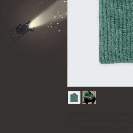
Dies ist eine Produktbesch
zu deinem Produkt hinzu, z
Materialien sowie allgemei