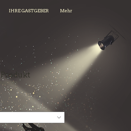
IHRE GASTGEBER
Mehr
n Produkt
7123517253