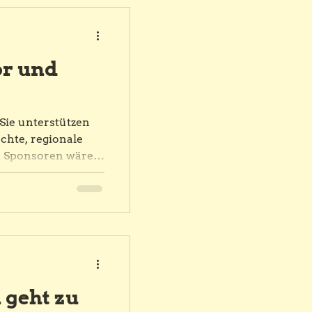
r und
 Sie unterstützen
chte, regionale
d Sponsoren wäre
é - Zirkus Castello
lichkeiten, seine
astello zu
tig. Zum Beispiel
Show können Sie
nte Zielgruppe
auftritt bei uns
ssplakat der APG
n geht zu
af