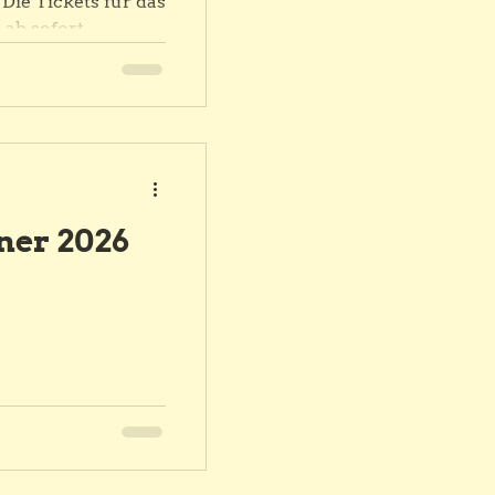
Die Tickets für das
 ab sofort
sjährigen Motto
t Sie eine
 internationaler
nder Unterhaltung
ente. Freuen Sie
 die Magie des
t modernen
ner 2026
 Sichern Sie sich
Plätze und erleben
26 live i