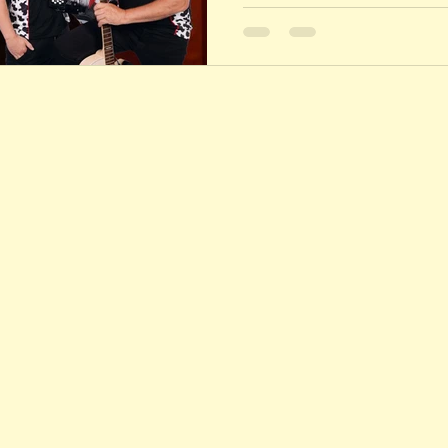
am 30.12.2025 um 19.00 U
Castello auf dem P8 in Thun statt!
Apérolounge ab 17.30 Uhr 
gibt es nur vor Ort an de
(Kasse ab 17.30 geöffnet). Ein 
CHF 25.- inklusive "Welc
Speis und Trank ist gesor
auf einen typischen ChueLee Abend voller
Partykracher im einmahl