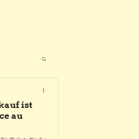
IHRE GASTGEBER
Mehr
kauf ist
ace au