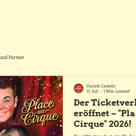
WEIHNACHTSESSEN
FIRMENEVENT
TICKETS
und Partner
Varieté Castello
13. Juli
1 Min. Lesezeit
Der Ticketver
eröffnet – "Pl
Cirque" 2026!