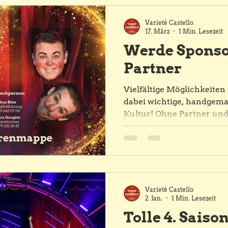
Varieté Castello
17. März
1 Min. Lesezeit
Werde Sponso
Partner
Vielfältige Möglichkeiten
dabei wichtige, handgema
Kultur! Ohne Partner un
an die Existenz des Variet
kaum zu glauben. Die Mög
Marke im Varieté Zirkus C
präsentieren, sind vielfäl
beim Sampling nach der 
Ihr Produkt an die releva
Varieté Castello
bringen. Mit einem Werbe
2. Jan.
1 Min. Lesezeit
im Zelt oder auf dem Gro
Tolle 4. Saiso
platzieren Sie Ihre Botsch