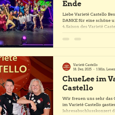
Ende
Liebe Varieté Castello B
DANKE für eine schöne u
4.Saison des Varieté Caste
bereits wieder Geschicht
unsere 4. Durchführung des Varieté
Castello. Das neue Prog
Motto: "Brillianto" fand bestens anklang. So
waren die Vorstellunge
bis Weihnachten mehrhei
Varieté Castello
Ein toller Erfolg, welchen
18. Dez. 2025
1 Min. Lesez
gewünscht haben. So habe
ChueLee im Va
die Marke der 5`000 Besu
Castello
Wir freuen uns sehr das ChueL
im Varieté Castello gastie
Jahresabschlusskonzert d