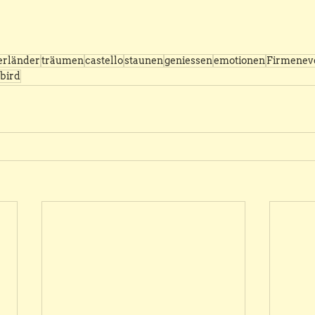
erländer
träumen
castello
staunen
geniessen
emotionen
Firmenev
 bird