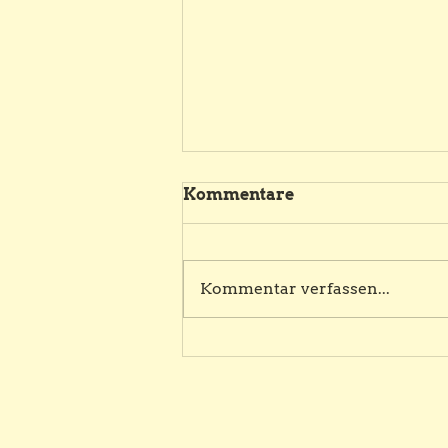
Kommentare
Kommentar verfassen...
Der Ticketverkauf ist
eröffnet – "Place au
Cirque" 2026!