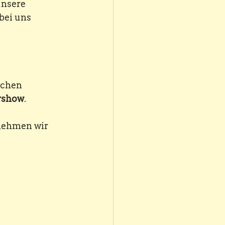
unsere 
ei uns 
ichen 
ershow
.
nehmen wir 