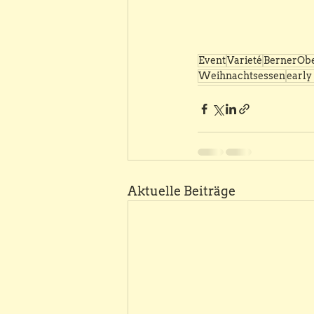
Event
Varieté
BernerOb
Weihnachtsessen
early
Aktuelle Beiträge