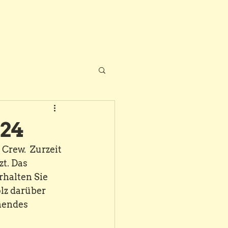
IHRE GASTGEBER
Mehr
024
Crew.  Zurzeit 
. Das 
halten Sie 
lz darüber 
nendes 