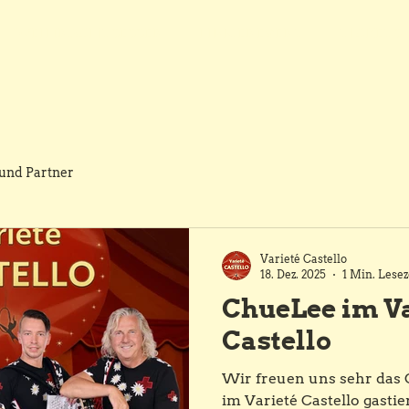
WEIHNACHTSESSEN
FIRMENEVENT
TICKETS
und Partner
Varieté Castello
18. Dez. 2025
1 Min. Lesez
ChueLee im Va
Castello
Wir freuen uns sehr das ChueL
im Varieté Castello gastie