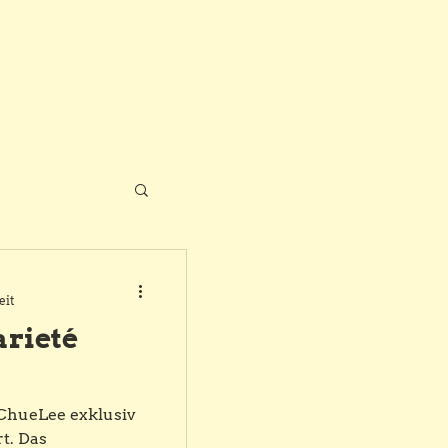
IHRE GASTGEBER
Mehr
eit
rieté
ee exklusiv
rt. Das