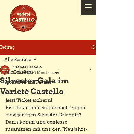
Beitrag
Alle Beiträge
Varieté Castello
Alle Beiträge
8. Nov. 2023
1 Min. Lesezeit
Silvester Gala im
Sponsoren und Partner
Varieté Castello
Jetzt Ticket sichern!
Bist du auf der Suche nach einem 
einzigartigen Silvester Erlebnis?
Dann komm und geniesse 
zusammen mit uns den "Neujahrs-